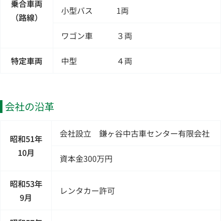
乗合車両
小型バス 1両
（路線）
ワゴン車 ３両
特定車両
中型 ４両
会社の沿革
会社設立 鎌ヶ谷中古車センター有限会社
昭和51年
10月
資本金300万円
昭和53年
レンタカー許可
9月