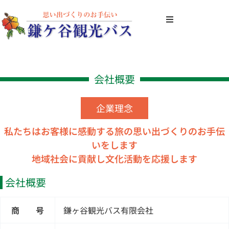
内
容
を
HOME
ス
キ
生活バスちばに
会社概要
ッ
プ
らんらんツアー
企業理念
私たちはお客様に感動する旅の思い出づくりのお手伝
企業・団体のお
いをします
地域社会に貢献し文化活動を応援します
会社概要
会社概要
お問い合わせ
商 号
鎌ヶ谷観光バス有限会社